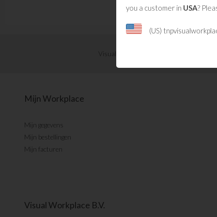
you a customer in
USA
? Plea
(US) tnpvisualworkpl
Visual Management updates ontvangen?
Mijn Workplace
Mijn gegevens
Mijn bestellingen
Mijn facturen
Visual Workplace B.V.