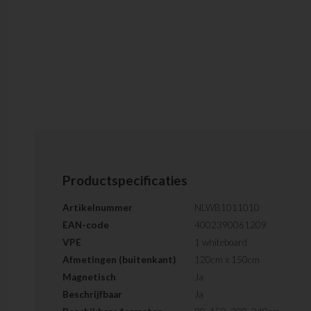
Productspecificaties
Artikelnummer
NLWB1011010
EAN-code
4002390061209
VPE
1 whiteboard
Afmetingen (buitenkant)
120cm x 150cm
Magnetisch
Ja
Beschrijfbaar
Ja