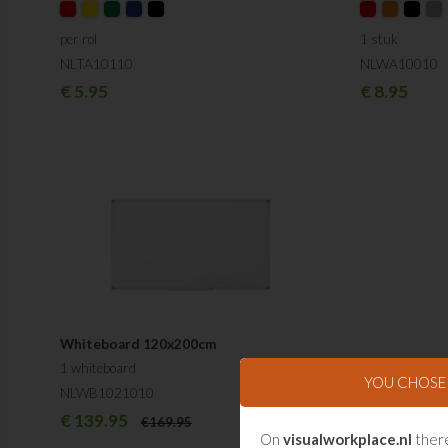
per rol
1 stuk
NLTA10110
NLWA10010
€
5.95
€
8.95
Whiteboard 120x200cm
1 whiteboard
YOU CHOS
NLWB1021010
€
139.95
€
169.95
On
visualworkplace.nl
there