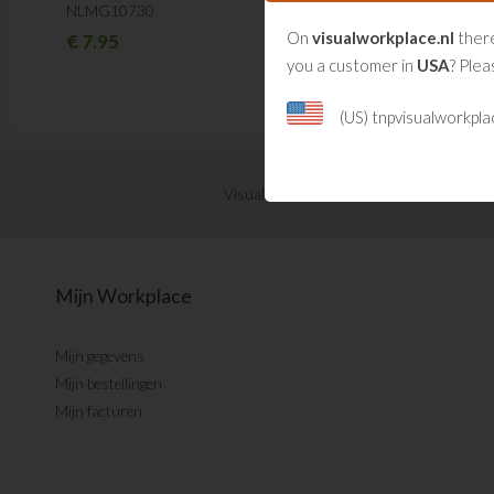
NLMG10730
On
visualworkplace.nl
there
€
7.95
you a customer in
USA
? Plea
(US) tnpvisualworkpl
Visual Management updates ontvangen?
Mijn Workplace
Mijn gegevens
Mijn bestellingen
Mijn facturen