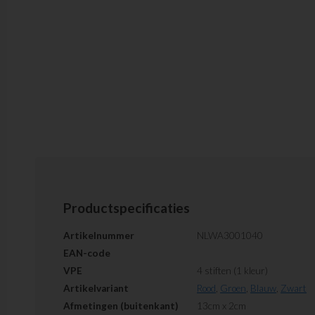
Productspecificaties
Artikelnummer
NLWA3001040
EAN-code
VPE
4 stiften (1 kleur)
Artikelvariant
Rood
,
Groen
,
Blauw
,
Zwart
Afmetingen (buitenkant)
13cm x 2cm