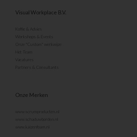
Visual Workplace B.V.
Koffie & Advies
Workshops & Events
Onze "Custom" werkwijze
Het Team
Vacatures
Partners & Consultants
Onze Merken
www.scrumproducten.nl
www.schaduwborden.nl
www.kaizenfoam.nl