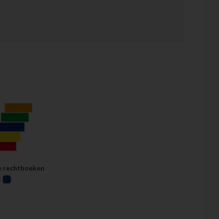
nborden (t.b.v. statussen)
e rechthoeken