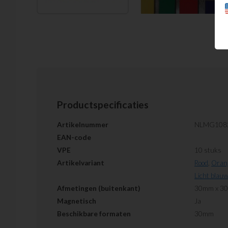
Productspecificaties
Artikelnummer
NLMG108
EAN-code
VPE
10 stuks
Artikelvariant
Rood
,
Oran
Licht blau
Afmetingen (buitenkant)
30mm x 3
Magnetisch
Ja
Beschikbare formaten
30mm