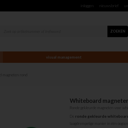
inloggen
nieuwsbrief
uw
ZOEKEN
visual management
d magneten rond
Whiteboard magneten
Ronde gekleurde magneten voor whi
De
ronde
gekleurde
whiteboar
laagdrempelige manier in één oogop