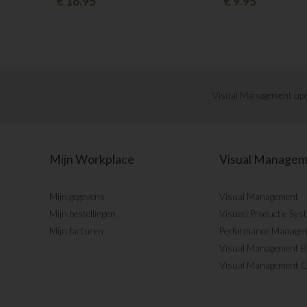
€
16.95
€
9.95
Visual Management upd
Mijn Workplace
Visual Manage
Mijn gegevens
Visual Management
Mijn bestellingen
Visueel Productie Sys
Mijn facturen
Performance Manage
Visual Management 
Visual Management 