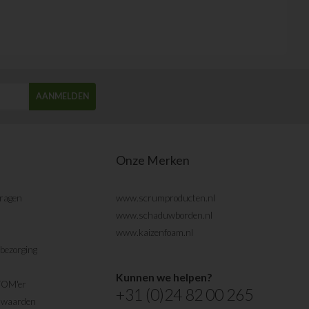
AANMELDEN
Onze Merken
vragen
www.scrumproducten.nl
www.schaduwborden.nl
www.kaizenfoam.nl
bezorging
Kunnen we helpen?
TOM'er
+31 (0)24 82 00 265
rwaarden