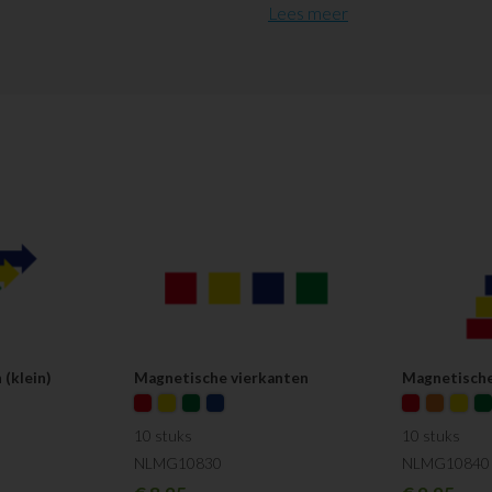
Per 10 stuks
Lees meer
In één kleur
Sterke hechtkracht
Ideaal op communicatie-/ pla
 (klein)
Magnetische vierkanten
Magnetisch
10 stuks
10 stuks
NLMG10830
NLMG10840