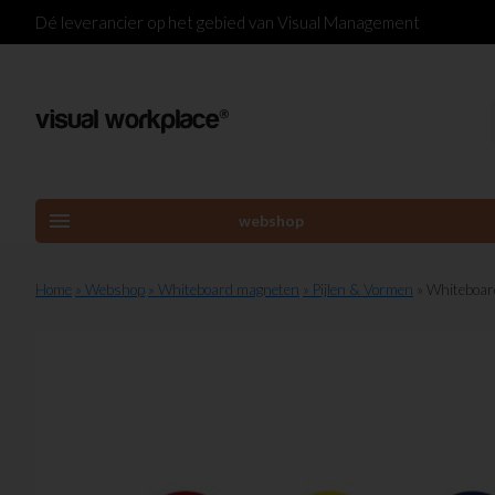
Dé leverancier op het gebied van Visual Management
menu
webshop
Home
» Webshop
» Whiteboard magneten
» Pijlen & Vormen
» Whiteboar