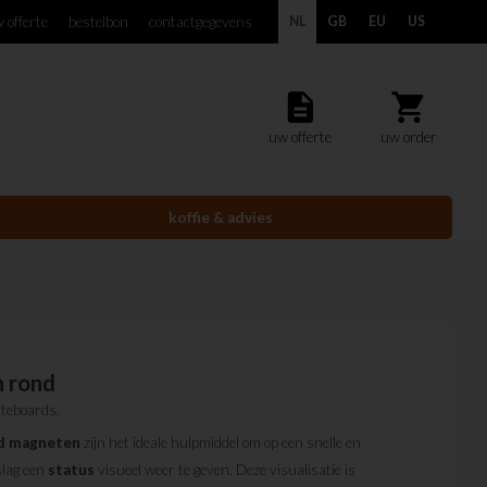
 offerte
bestelbon
contactgegevens
NL
GB
EU
US
description
shopping_cart
uw offerte
uw order
koffie & advies
 rond
teboards.
d
magneten
zijn het ideale hulpmiddel om op een snelle en
slag een
status
visueel weer te geven. Deze visualisatie is