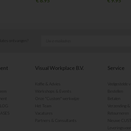
€
8.95
€
9.95
ates ontvangen?
ment
Visual Workplace B.V.
Service
Koffie & Advies
Veelgestelde 
teem
Workshops & Events
Bestellen
ment
Onze "Custom" werkwijze
Betalen
BLOG
Het Team
Verzending & 
CASES
Vacatures
Retourneren
Partners & Consultants
Nieuwe CUS
Leveringsvoo