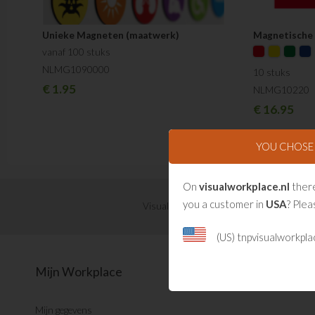
Unieke Magneten (maatwerk)
Magnetische p
vanaf 100 stuks
NLMG1090000
10 stuks
€
1.95
NLMG10220
€
16.95
YOU CHOS
On
visualworkplace.nl
there
you a customer in
USA
? Plea
Visual Management updates ontvangen?
(US) tnpvisualworkpl
Mijn Workplace
Mijn gegevens