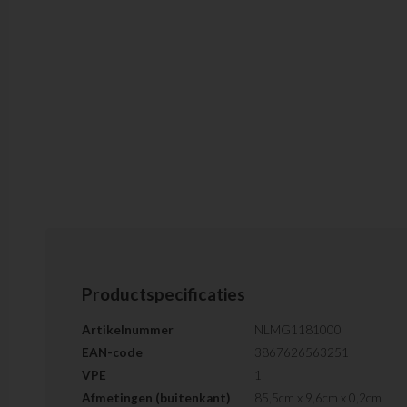
Productspecificaties
Artikelnummer
NLMG1181000
EAN-code
3867626563251
VPE
1
Afmetingen (buitenkant)
85,5cm x 9,6cm x 0,2cm