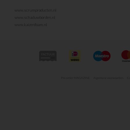
www.scrumproducten.nl
www.schaduwborden.nl
www.kaizenfoam.nl
Pre-order MAGAZINE
Algemene voorwaarden
Co