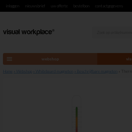
inloggen
nieuwsbrief
uw offerte
bestelbon
contactgegevens
menu
webshop
vi
Home
» Webshop
» Whiteboard magneten
» Beschrijfbare magneten
» Ther