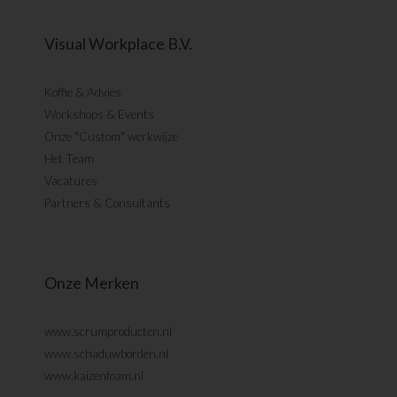
Visual Workplace B.V.
Koffie & Advies
Workshops & Events
Onze "Custom" werkwijze
Het Team
Vacatures
Partners & Consultants
Onze Merken
www.scrumproducten.nl
www.schaduwborden.nl
www.kaizenfoam.nl