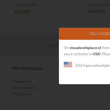
NLSG1090000
NLVB103102
€
25.00
€
425.00
YOU CHOS
Visual Management updates ontvangen?
On
visualworkplace.nl
there
you a customer in
USA
? Plea
(US) tnpvisualworkpl
Mijn Workplace
Mijn gegevens
Mijn bestellingen
Mijn facturen