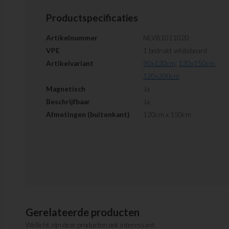
Productspecificaties
Artikelnummer
NLVB1011020
VPE
1 bedrukt whiteboard
Artikelvariant
90x120cm
,
120x150cm
,
120x200cm
Magnetisch
Ja
Beschrijfbaar
Ja
Afmetingen (buitenkant)
120cm x 150cm
Gerelateerde producten
Wellicht zijn deze producten ook interessant.