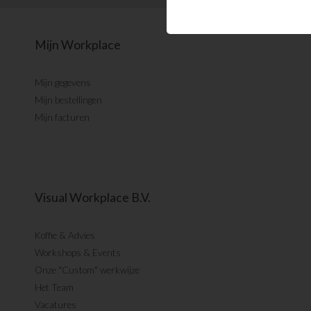
Mijn Workplace
Mijn gegevens
Mijn bestellingen
Mijn facturen
Visual Workplace B.V.
Koffie & Advies
Workshops & Events
Onze "Custom" werkwijze
Het Team
Vacatures