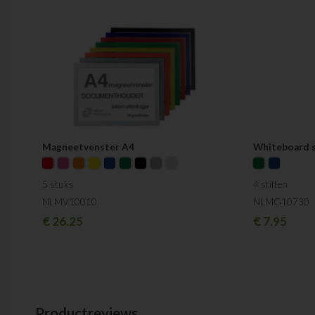
Magneetvenster A4
Whiteboard s
5 stuks
4 stiften
NLMV10010
NLMG10730
€
26.25
€
7.95
Productreviews