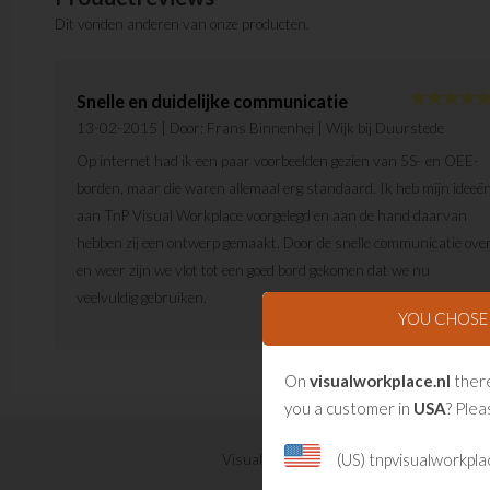
Dit vonden anderen van onze producten.
Snelle en duidelijke communicatie
13-02-2015
| Door:
Frans Binnenhei
| Wijk bij Duurstede
Op internet had ik een paar voorbeelden gezien van 5S- en OEE-
borden, maar die waren allemaal erg standaard. Ik heb mijn ideeë
aan TnP Visual Workplace voorgelegd en aan de hand daarvan
hebben zij een ontwerp gemaakt. Door de snelle communicatie ove
en weer zijn we vlot tot een goed bord gekomen dat we nu
veelvuldig gebruiken.
YOU CHOS
On
visualworkplace.nl
there
you a customer in
USA
? Plea
(US) tnpvisualworkpl
Visual Management updates ontvangen?