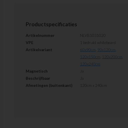
Productspecificaties
Artikelnummer
NLVB1031020
VPE
1 bedrukt whiteboard
Artikelvariant
60x90cm
,
90x120cm
,
120x150cm
,
120x200cm
,
120x240cm
Magnetisch
Ja
Beschrijfbaar
Ja
Afmetingen (buitenkant)
120cm x 240cm