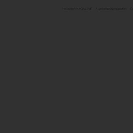
Pre-order MAGAZINE
Algemene voorwaarden
Co