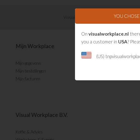
YOU CHOS
Visual Management updates ontvangen?
On
visualworkplace.nl
there
you a customer in
USA
? Plea
Mijn Workplace
(US) tnpvisualworkpl
Mijn gegevens
Mijn bestellingen
Mijn facturen
Visual Workplace B.V.
Koffie & Advies
Workshops & Events