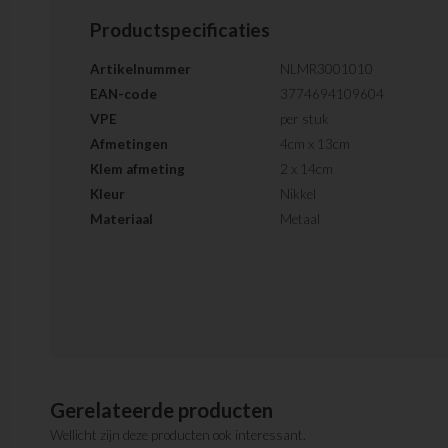
Productspecificaties
Artikelnummer
NLMR3001010
EAN-code
3774694109604
VPE
per stuk
Afmetingen
4cm x 13cm
Klem afmeting
2 x 14cm
Kleur
Nikkel
Materiaal
Metaal
Gerelateerde producten
Wellicht zijn deze producten ook interessant.