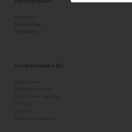
Mijn Workplace
Mijn gegevens
Mijn bestellingen
Mijn facturen
Visual Workplace B.V.
Koffie & Advies
Workshops & Events
Onze "Custom" werkwijze
Het Team
Vacatures
Partners & Consultants