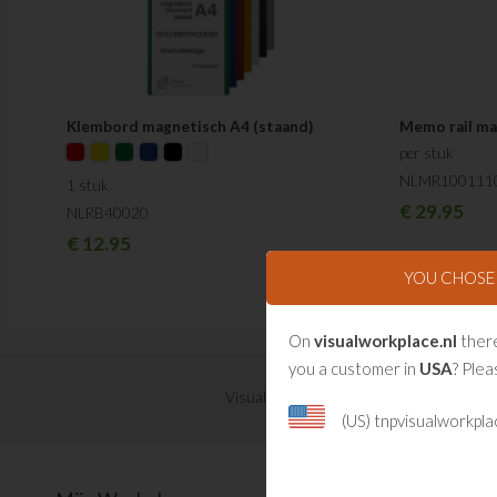
Klembord magnetisch A4 (staand)
Memo rail m
per stuk
NLMR100111
1 stuk
€
29.95
NLRB40020
€
12.95
YOU CHOS
On
visualworkplace.nl
there
you a customer in
USA
? Plea
Visual Management updates ontvangen?
(US) tnpvisualworkpl