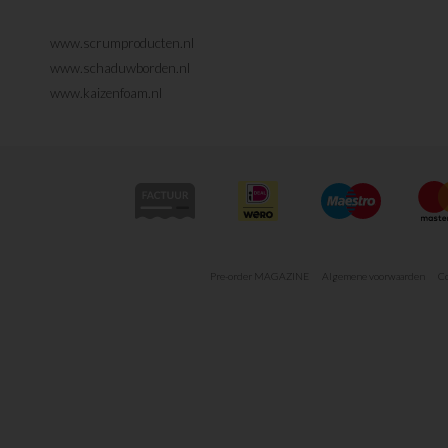
www.scrumproducten.nl
www.schaduwborden.nl
www.kaizenfoam.nl
Pre-order MAGAZINE
Algemene voorwaarden
Co