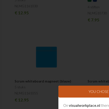
5 stuks
NLMG1161030
4 stiften
€
12.95
NLMG10730
€
7.95
Scrum whiteboard magneet (blauw)
Scrum whiteb
5 stuks
5 stuks
YOU CHOS
NLMG1161055
NLMG116108
€
12.95
€
12.95
On
visualworkplace.nl
there