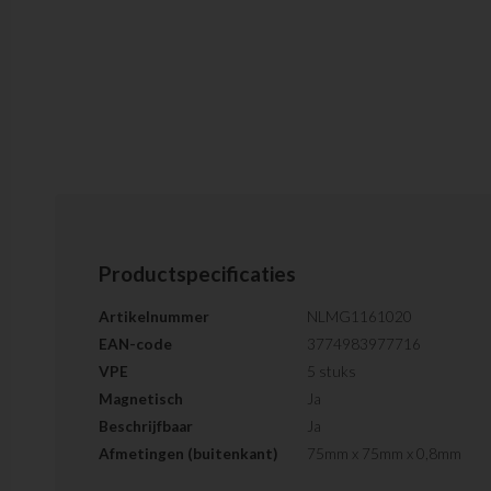
Productspecificaties
Artikelnummer
NLMG1161020
EAN-code
3774983977716
VPE
5 stuks
Magnetisch
Ja
Beschrijfbaar
Ja
Afmetingen (buitenkant)
75mm x 75mm x 0,8mm