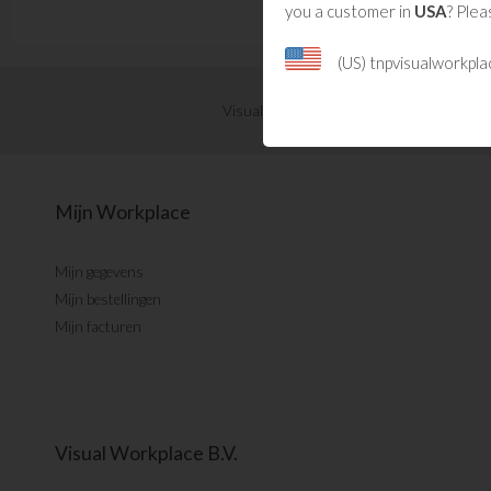
you a customer in
USA
? Plea
(US) tnpvisualworkpl
Visual Management updates ontvangen?
Mijn Workplace
Mijn gegevens
Mijn bestellingen
Mijn facturen
Visual Workplace B.V.