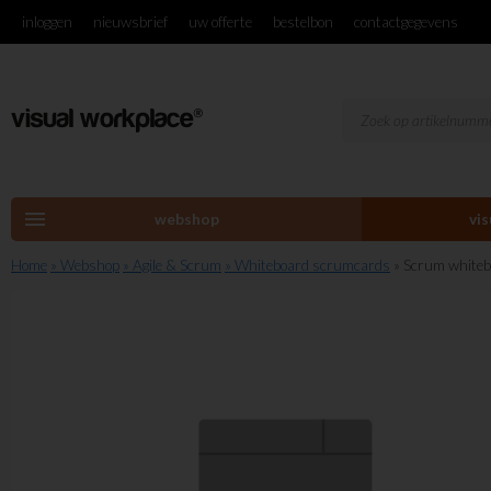
inloggen
nieuwsbrief
uw offerte
bestelbon
contactgegevens
menu
webshop
vi
Home
» Webshop
» Agile & Scrum
» Whiteboard scrumcards
» Scrum whiteb