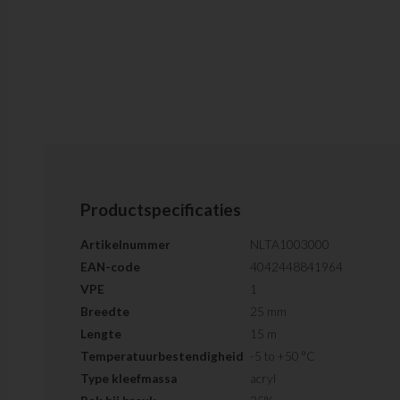
Productspecificaties
Artikelnummer
NLTA1003000
EAN-code
4042448841964
VPE
1
Breedte
25 mm
Lengte
15 m
Temperatuurbestendigheid
-5 to +50 °C
Type kleefmassa
acryl