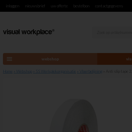
inloggen
nieuwsbrief
uw offerte
bestelbon
contactgegevens
menu
webshop
vi
Home
» Webshop
» 5S Werkplekorganisatie
» Vloerbelijning
» Anti slip tape