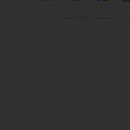
Pre-order MAGAZINE
Algemene voorwaarden
Co