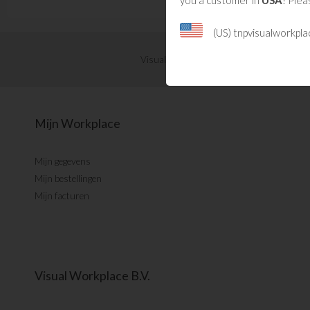
(US) tnpvisualworkpl
Visual Management updates ontvangen?
Mijn Workplace
Mijn gegevens
Mijn bestellingen
Mijn facturen
Visual Workplace B.V.