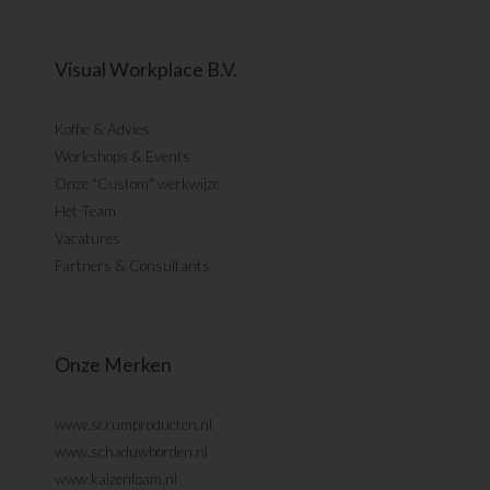
Visual Workplace B.V.
Koffie & Advies
Workshops & Events
Onze "Custom" werkwijze
Het Team
Vacatures
Partners & Consultants
Onze Merken
www.scrumproducten.nl
www.schaduwborden.nl
www.kaizenfoam.nl