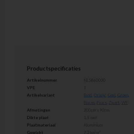
Productspecificaties
Artikelnummer
NLSB60030
VPE
1
Artikelvariant
Rood
,
Oranje
,
Geel
,
Groen
,
Blauw
,
Paars
,
Zwart
,
Wit
Afmetingen
200cm x 90cm
Dikte plaat
1,5 mm
Plaatmateriaal
Aluminium
Gewicht
7,2 kg/m²