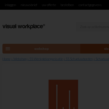
inloggen
nieuwsbrief
uw offerte
bestelbon
contactgegevens
menu
webshop
vi
Home
» Webshop
» 5S Werkplekorganisatie
» 5S Schaduwborden
» Schaduw